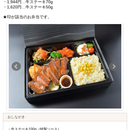
・1,944円…牛ステーキ70g
・1,620円…牛ステーキ50g
★印が該当のお弁当です。
おしながき
・牛ステーキ100g（特製ソース）