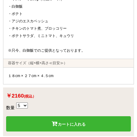
・白御飯
・ポテト
・アジのエスカベッシュ
・チキンのトマト煮、ブロッコリー
・ポテトサラダ、ミニトマト、キュウリ
※只今、白御飯でのご提供となっております。
容器サイズ（縦×横×高さ≪目安≫）
１８cm × ２７cm × ４.５cm
￥2160
(税込）
数量
カートに入れる